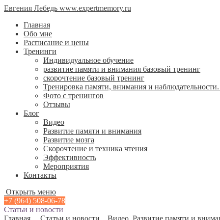
Евгения Лебедь www.expertmemory.ru
Главная
Обо мне
Расписание и цены
Тренинги
Индивидуальное обучение
развитие памяти и внимания базовый тренинг
скорочтение базовый тренинг
Тренировка памяти, внимания и наблюдательности
Фото с тренингов
Отзывы
Блог
Видео
Развитие памяти и внимания
Развитие мозга
Скорочтение и техника чтения
Эффективность
Мероприятия
Контакты
Открыть меню
+7 (964) 508-06-78
Статьи и новости
Главная
Статьи и новости
Видео
,
Развитие памяти и внима