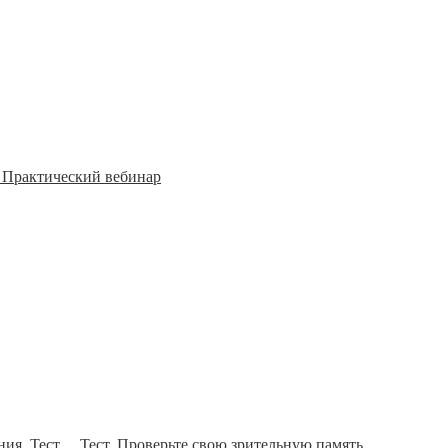
. Практический вебинар
ния
,
Тест
Тест. Проверьте свою зрительную память.