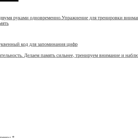
 двумя руками одновременно.Упражнение для тренировки внима
мять
квенный код для запоминания цифр
Делаем память сильнее, тренируем внимание и наблю
ечены
*