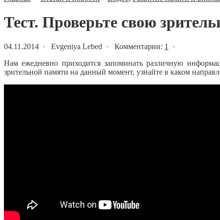
Тест. Проверьте свою зритель
04.11.2014 · Evgeniya Lebed · Комментарии:
1
·
Нам ежедневно приходится запоминать различную информац
зрительной памяти на данный момент, узнайте в каком направ